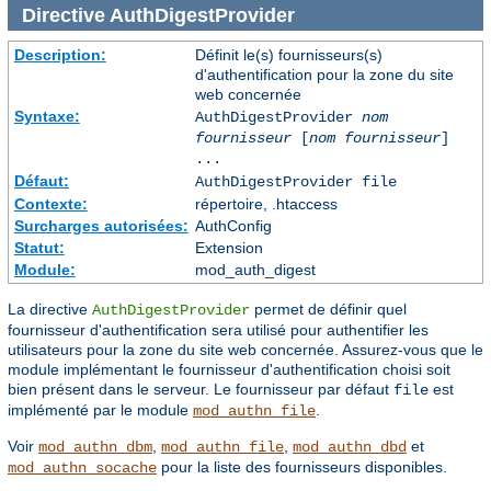
Directive
AuthDigestProvider
Description:
Définit le(s) fournisseurs(s)
d'authentification pour la zone du site
web concernée
Syntaxe:
AuthDigestProvider
nom
fournisseur
[
nom fournisseur
]
...
Défaut:
AuthDigestProvider file
Contexte:
répertoire, .htaccess
Surcharges autorisées:
AuthConfig
Statut:
Extension
Module:
mod_auth_digest
La directive
permet de définir quel
AuthDigestProvider
fournisseur d'authentification sera utilisé pour authentifier les
utilisateurs pour la zone du site web concernée. Assurez-vous que le
module implémentant le fournisseur d'authentification choisi soit
bien présent dans le serveur. Le fournisseur par défaut
est
file
implémenté par le module
.
mod_authn_file
Voir
,
,
et
mod_authn_dbm
mod_authn_file
mod_authn_dbd
pour la liste des fournisseurs disponibles.
mod_authn_socache