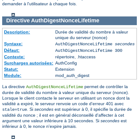
demander à l'utilisateur à chaque fois.
Directive
AuthDigestNonceLifetime
Description:
Durée de validité du nombre à valeur
unique du serveur (nonce)
Syntaxe:
AuthDigestNonceLifetime
secondes
Défaut:
AuthDigestNonceLifetime 300
Contexte:
répertoire, .htaccess
Surcharges autorisées:
AuthConfig
Statut:
Extension
Module:
mod_auth_digest
La directive
permet de contrôler la
AuthDigestNonceLifetime
durée de validité du nombre à valeur unique du serveur (nonce).
Lorsque le client contacte le serveur en utilisant un nonce dont la
validité a expiré, le serveur renvoie un code d'erreur 401 avec
. Si
secondes
est supérieur à 0, il spécifie la durée de
stale=true
validité du nonce ; il est en général déconseillé d'affecter à cet
argument une valeur inférieure à 10 secondes. Si
secondes
est
inférieur à 0, le nonce n'expire jamais.