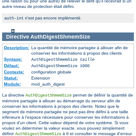
une raison ou pour une autre) de relever le défit qu'il recevrait si un
autre niveau de protection était défini.
n'est pas encore implémenté.
auth-int
Directive
AuthDigestShmemSize
Description:
La quantité de mémoire partagée à allouer afin de
conserver les informations à propos des clients
Syntaxe:
AuthDigestShmemSize
taille
Défaut:
AuthDigestShmemSize 1000
Contexte:
configuration globale
Statut:
Extension
Module:
mod_auth_digest
La directive
permet de définir la quantité de
AuthDigestShmemSize
mémoire partagée à allouer au démarrage du serveur afin de
conserver les informations à propos des clients. Notez que le
segment de mémoire partagée ne peut pas être défini à une taille
inférieure à l'espace nécessaire pour conserver les informations à
propos d'
un
client. Cette valeur dépend de votre système. Si vous
voulez en déterminer la valeur exacte, vous pouvez simplement
définir
à
et consulter le message d'erreur
AuthDigestShmemSize
0