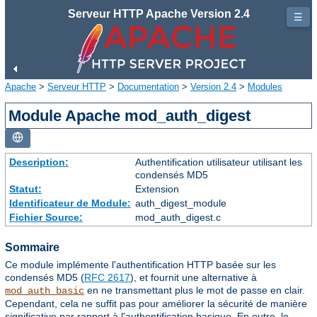
Serveur HTTP Apache Version 2.4
☰
Apache
>
Serveur HTTP
>
Documentation
>
Version 2.4
>
Modules
Module Apache mod_auth_digest
Description:
Authentification utilisateur utilisant les
condensés MD5
Statut:
Extension
Identificateur de Module:
auth_digest_module
Fichier Source:
mod_auth_digest.c
Sommaire
Ce module implémente l'authentification HTTP basée sur les
condensés MD5 (
RFC 2617
), et fournit une alternative à
en ne transmettant plus le mot de passe en clair.
mod_auth_basic
Cependant, cela ne suffit pas pour améliorer la sécurité de manière
significative par rapport à l'authentification basique. En outre, le