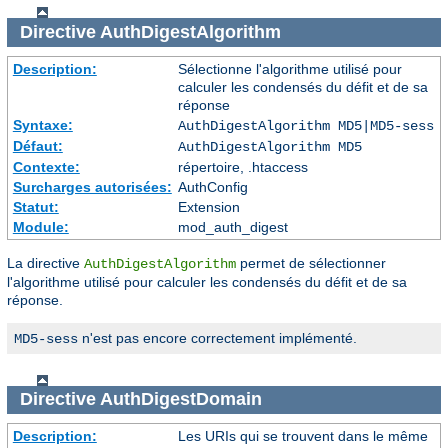
Directive
AuthDigestAlgorithm
Description:
Sélectionne l'algorithme utilisé pour
calculer les condensés du défit et de sa
réponse
Syntaxe:
AuthDigestAlgorithm MD5|MD5-sess
Défaut:
AuthDigestAlgorithm MD5
Contexte:
répertoire, .htaccess
Surcharges autorisées:
AuthConfig
Statut:
Extension
Module:
mod_auth_digest
La directive
permet de sélectionner
AuthDigestAlgorithm
l'algorithme utilisé pour calculer les condensés du défit et de sa
réponse.
n'est pas encore correctement implémenté.
MD5-sess
Directive
AuthDigestDomain
Description:
Les URIs qui se trouvent dans le même