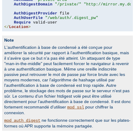
AuthDigestDomain
"/private/"
"http://mirror.my.dom
AuthDigestProvider
 file

AuthUserFile
"/web/auth/.digest_pw"
Require
</
Location
>
Note
L'authentification à base de condensé a été conçue pour
améliorer la sécurité par rapport à l'authentification basique, mais
il s'avère que ce but n'a pas été atteint. Un attaquant de type
"man-in-the-middle" peut facilement forcer le navigateur à revenir
à une authentification basique. Même une oreille indiscrète
passive peut retrouver le mot de passe par force brute avec les
moyens modernes, car l'algorithme de hashage utilisé par
l'authentification à base de condensé est trop rapide. Autre
problème, le stockage des mots de passe sur le serveur n'est pas
sûr. Le contenu d'un fichier htdigest volé peut être utilisé
directement pour l'authentification à base de condensé. Il est donc
fortement recommandé d'utiliser
pour chiffrer la
mod_ssl
connexion.
ne fonctionne correctement que sur les plates-
mod_auth_digest
formes où APR supporte la mémoire partagée.