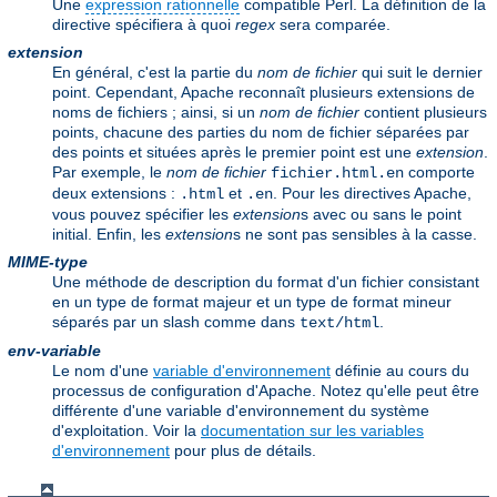
Une
expression rationnelle
compatible Perl. La définition de la
directive spécifiera à quoi
regex
sera comparée.
extension
En général, c'est la partie du
nom de fichier
qui suit le dernier
point. Cependant, Apache reconnaît plusieurs extensions de
noms de fichiers ; ainsi, si un
nom de fichier
contient plusieurs
points, chacune des parties du nom de fichier séparées par
des points et situées après le premier point est une
extension
.
Par exemple, le
nom de fichier
comporte
fichier.html.en
deux extensions :
et
. Pour les directives Apache,
.html
.en
vous pouvez spécifier les
extension
s avec ou sans le point
initial. Enfin, les
extension
s ne sont pas sensibles à la casse.
MIME-type
Une méthode de description du format d'un fichier consistant
en un type de format majeur et un type de format mineur
séparés par un slash comme dans
.
text/html
env-variable
Le nom d'une
variable d'environnement
définie au cours du
processus de configuration d'Apache. Notez qu'elle peut être
différente d'une variable d'environnement du système
d'exploitation. Voir la
documentation sur les variables
d'environnement
pour plus de détails.