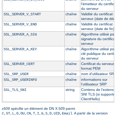
l'émetteur du certifica
du serveur
chaîne
Validité du certificat 
SSL_SERVER_V_START
serveur (date de déd
chaîne
Validité du certificat 
SSL_SERVER_V_END
serveur (date de fin)
chaîne
Algorithme utilisé pou
SSL_SERVER_A_SIG
signature du certifica
serveur
chaîne
Algorithme utilisé pou
SSL_SERVER_A_KEY
clé publique du certif
du serveur
chaîne
Certificat du serveur
SSL_SERVER_CERT
format PEM
chaîne
nom d'utilisateur SR
SSL_SRP_USER
chaîne
informations sur
SSL_SRP_USERINFO
l'utilisateur SRP
string
Contenu de l'extensi
SSL_TLS_SNI
SNI TLS (si supporté
ClientHello)
x509
spécifie un élément de DN X.509 parmi
. A partir de la version
C,ST,L,O,OU,CN,T,I,G,S,D,UID,Email