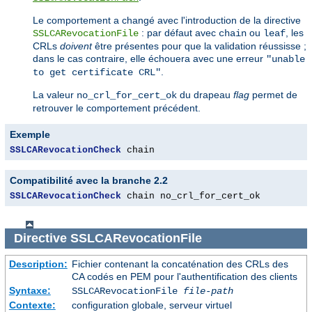
Le comportement a changé avec l'introduction de la directive
: par défaut avec
ou
, les
SSLCARevocationFile
chain
leaf
CRLs
doivent
être présentes pour que la validation réussisse ;
dans le cas contraire, elle échouera avec une erreur
"unable
.
to get certificate CRL"
La valeur
du drapeau
flag
permet de
no_crl_for_cert_ok
retrouver le comportement précédent.
Exemple
SSLCARevocationCheck
 chain
Compatibilité avec la branche 2.2
SSLCARevocationCheck
 chain no_crl_for_cert_ok
Directive
SSLCARevocationFile
Description:
Fichier contenant la concaténation des CRLs des
CA codés en PEM pour l'authentification des clients
Syntaxe:
SSLCARevocationFile
file-path
Contexte:
configuration globale, serveur virtuel