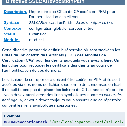
Directive
SSLCARevocationPath
Description:
Répertoire des CRLs de CA codés en PEM pour
l'authentification des clients
Syntaxe:
SSLCARevocationPath
chemin-répertoire
Contexte:
configuration globale, serveur virtuel
Statut:
Extension
Module:
mod_ssl
Cette directive permet de définir le répertoire où sont stockées les
Listes de Révocation de Certificats (CRL) des Autorités de
Certification (CAs) pour les clients auxquels vous avez à faire. On
les utilise pour révoquer les certificats des clients au cours de
l'authentification de ces derniers.
Les fichiers de ce répertoire doivent être codés en PEM et ils sont
accédés via des noms de fichier sous forme de condensés ou hash.
Il ne suffit donc pas de placer les fichiers de CRL dans ce répertoire
: vous devez aussi créer des liens symboliques nommés
valeur-de-
hashage
, et vous devez toujours vous assurer que ce répertoire
.N
contient les liens symboliques appropriés.
Exemple
SSLCARevocationPath
"/usr/local/apache2/conf/ssl.crl/"