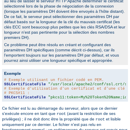
au lieu de laisser le serveur HTTP Apache déterminer le certificat
sélectionné lors de la phase de négociation de la connexion
(lorsque les paramètres DH doivent être envoyés à l'hôte distant).
De ce fait, le serveur peut sélectionner des paramètres DH par
défaut basés sur la longueur de la clé du mauvais certificat (les
clés ECC sont beaucoup plus petites que les clés RSA/DSA et leur
longueur n'est pas pertinente pour la sélection des nombres
premiers DH).
Ce problème peut être résolu en créant et configurant des
paramètres DH spécifiques (comme décrit ci-dessus), car ils
l'emportent toujours sur les paramètres DH par défaut, et vous
pourrez ainsi utiliser une longueur spécifique et appropriée.
Exemple
# Exemple utilisant un fichier codé en PEM.
SSLCertificateFile
"/usr/local/apache2/conf/ssl.crt/se
# Exemple d'utilisation d'un certificat et d'une clé p
# PKCS#11 :
SSLCertificateFile
"pkcs11:token=My%20Token%20Name;id=
Ce fichier est lu au démarrage du serveur, alors que ce dernier
s'exécute encore en tant que
(avant la restriction de ses
root
privilèges) ; il ne doit donc être la propriété que de
et lisible
root
uniquement par ce dernier. Le fichier n'est pas relu en
fonctionnement normal ; un redémarrage du serveur est requis pour