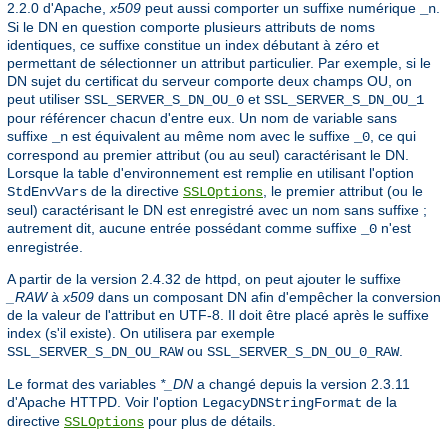
2.2.0 d'Apache,
x509
peut aussi comporter un suffixe numérique
.
_n
Si le DN en question comporte plusieurs attributs de noms
identiques, ce suffixe constitue un index débutant à zéro et
permettant de sélectionner un attribut particulier. Par exemple, si le
DN sujet du certificat du serveur comporte deux champs OU, on
peut utiliser
et
SSL_SERVER_S_DN_OU_0
SSL_SERVER_S_DN_OU_1
pour référencer chacun d'entre eux. Un nom de variable sans
suffixe
est équivalent au même nom avec le suffixe
, ce qui
_n
_0
correspond au premier attribut (ou au seul) caractérisant le DN.
Lorsque la table d'environnement est remplie en utilisant l'option
de la directive
, le premier attribut (ou le
StdEnvVars
SSLOptions
seul) caractérisant le DN est enregistré avec un nom sans suffixe ;
autrement dit, aucune entrée possédant comme suffixe
n'est
_0
enregistrée.
A partir de la version 2.4.32 de httpd, on peut ajouter le suffixe
_RAW
à
x509
dans un composant DN afin d'empêcher la conversion
de la valeur de l'attribut en UTF-8. Il doit être placé après le suffixe
index (s'il existe). On utilisera par exemple
ou
.
SSL_SERVER_S_DN_OU_RAW
SSL_SERVER_S_DN_OU_0_RAW
Le format des variables
*_DN
a changé depuis la version 2.3.11
d'Apache HTTPD. Voir l'option
de la
LegacyDNStringFormat
directive
pour plus de détails.
SSLOptions