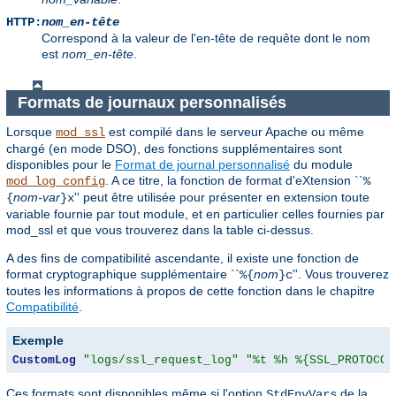
HTTP:
nom_en-tête
Correspond à la valeur de l'en-tête de requête dont le nom
est
nom_en-tête
.
Formats de journaux personnalisés
Lorsque
est compilé dans le serveur Apache ou même
mod_ssl
chargé (en mode DSO), des fonctions supplémentaires sont
disponibles pour le
Format de journal personnalisé
du module
. A ce titre, la fonction de format d'eXtension ``
mod_log_config
%
nom-var
'' peut être utilisée pour présenter en extension toute
{
}x
variable fournie par tout module, et en particulier celles fournies par
mod_ssl et que vous trouverez dans la table ci-dessus.
A des fins de compatibilité ascendante, il existe une fonction de
format cryptographique supplémentaire ``
nom
''. Vous trouverez
%{
}c
toutes les informations à propos de cette fonction dans le chapitre
Compatibilité
.
Exemple
CustomLog
"logs/ssl_request_log"
"%t %h %{SSL_PROTOCOL
Ces formats sont disponibles même si l'option
de la
StdEnvVars