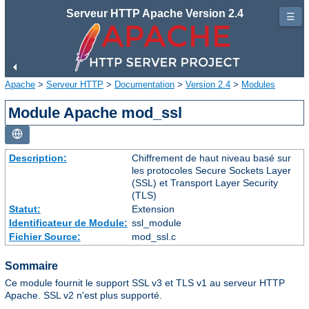
Serveur HTTP Apache Version 2.4
☰
Apache
>
Serveur HTTP
>
Documentation
>
Version 2.4
>
Modules
Module Apache mod_ssl
Description:
Chiffrement de haut niveau basé sur
les protocoles Secure Sockets Layer
(SSL) et Transport Layer Security
(TLS)
Statut:
Extension
Identificateur de Module:
ssl_module
Fichier Source:
mod_ssl.c
Sommaire
Ce module fournit le support SSL v3 et TLS v1 au serveur HTTP
Apache. SSL v2 n'est plus supporté.