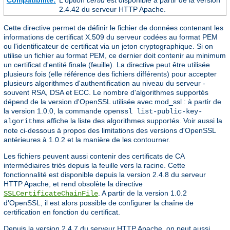
Compatibilité:
L'option
certid
est disponible à partir de la version
2.4.42 du serveur HTTP Apache.
Cette directive permet de définir le fichier de données contenant les
informations de certificat X.509 du serveur codées au format PEM
ou l'identificateur de certificat via un jeton cryptographique. Si on
utilise un fichier au format PEM, ce dernier doit contenir au minimum
un certificat d'entité finale (feuille). La directive peut être utilisée
plusieurs fois (elle référence des fichiers différents) pour accepter
plusieurs algorithmes d'authentification au niveau du serveur -
souvent RSA, DSA et ECC. Le nombre d'algorithmes supportés
dépend de la version d'OpenSSL utilisée avec mod_ssl : à partir de
la version 1.0.0, la commande
openssl list-public-key-
affiche la liste des algorithmes supportés. Voir aussi la
algorithms
note ci-dessous à propos des limitations des versions d'OpenSSL
antérieures à 1.0.2 et la manière de les contourner.
Les fichiers peuvent aussi contenir des certificats de CA
intermédiaires triés depuis la feuille vers la racine. Cette
fonctionnalité est disponible depuis la version 2.4.8 du serveur
HTTP Apache, et rend obsolète la directive
. A partir de la version 1.0.2
SSLCertificateChainFile
d'OpenSSL, il est alors possible de configurer la chaîne de
certification en fonction du certificat.
Depuis la version 2.4.7 du serveur HTTP Apache, on peut aussi