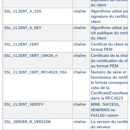
du client
chaîne
Algorithme utilisé pou
SSL_CLIENT_A_SIG
signature du certifica
client
chaîne
Algorithme utilisé pou
SSL_CLIENT_A_KEY
clé publique du certif
du client
chaîne
Certificat du client au
SSL_CLIENT_CERT
format PEM
n
chaîne
Certificats de la chaî
SSL_CLIENT_CERT_CHAIN_
de certification du cli
au format PEM
chaîne
Numéro de série et
SSL_CLIENT_CERT_RFC4523_CEA
fournisseur du certific
le format correspond
celui de la
CertificateExactAsser
dans la RFC4523
chaîne
,
,
SSL_CLIENT_VERIFY
NONE
SUCCESS
ou
GENEROUS
raison
FAILED:
chaîne
La version du certific
SSL_SERVER_M_VERSION
du serveur