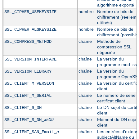
algorithme exporté
nombre
Nombre de bits de
SSL_CIPHER_USEKEYSIZE
chiffrement (réelleme
utilisés)
nombre
Nombre de bits de
SSL_CIPHER_ALGKEYSIZE
chiffrement (possible
chaîne
Méthode de
SSL_COMPRESS_METHOD
compression SSL
négociée
chaîne
La version du
SSL_VERSION_INTERFACE
programme mod_ssl
chaîne
La version du
SSL_VERSION_LIBRARY
programme OpenSS
chaîne
La version du certific
SSL_CLIENT_M_VERSION
client
chaîne
Le numéro de série 
SSL_CLIENT_M_SERIAL
certificat client
chaîne
Le DN sujet du certifi
SSL_CLIENT_S_DN
client
x509
chaîne
Elément du DN sujet
SSL_CLIENT_S_DN_
client
n
chaîne
Les entrées d'extens
SSL_CLIENT_SAN_Email_
subjectAltName du