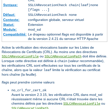
CRL
Syntaxe:
SSLCARevocationCheck chain|leaf|none
[
flag
s ...]
Défaut:
SSLCARevocationCheck none
Contexte:
configuration globale, serveur virtuel
Statut:
Extension
Module:
mod_ssl
Compatibilité:
Le drapeau optionnel
flag
s est disponible à partir
de la version 2.4.21 du serveur HTTP Apache
Active la vérification des révocations basée sur les Listes de
Révocations de Certificats (CRL). Au moins une des directives
ou
doit être définie.
SSLCARevocationFile
SSLCARevocationPath
Lorsque cette directive est définie à
(valeur recommandée),
chain
les vérifications CRL sont effectuées sur tous les certificats de la
chaîne, alors que la valeur
limite la vérification au certificat
leaf
hors chaîne (la feuille).
flag
s peut prendre comme valeurs
no_crl_for_cert_ok
Avant la version 2.3.15, les vérifications CRL dans mod_ssl
réussissaient même si aucune CRL n'était trouvée dans les
chemins définis par les directives
ou
SSLCARevocationFile
.
SSLCARevocationPath