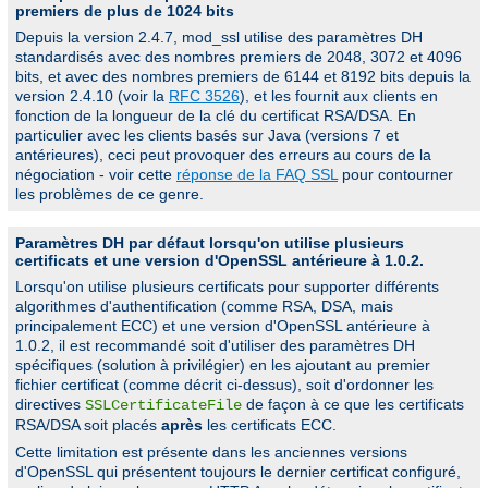
premiers de plus de 1024 bits
Depuis la version 2.4.7, mod_ssl utilise des paramètres DH
standardisés avec des nombres premiers de 2048, 3072 et 4096
bits, et avec des nombres premiers de 6144 et 8192 bits depuis la
version 2.4.10 (voir la
RFC 3526
), et les fournit aux clients en
fonction de la longueur de la clé du certificat RSA/DSA. En
particulier avec les clients basés sur Java (versions 7 et
antérieures), ceci peut provoquer des erreurs au cours de la
négociation - voir cette
réponse de la FAQ SSL
pour contourner
les problèmes de ce genre.
Paramètres DH par défaut lorsqu'on utilise plusieurs
certificats et une version d'OpenSSL antérieure à 1.0.2.
Lorsqu'on utilise plusieurs certificats pour supporter différents
algorithmes d'authentification (comme RSA, DSA, mais
principalement ECC) et une version d'OpenSSL antérieure à
1.0.2, il est recommandé soit d'utiliser des paramètres DH
spécifiques (solution à privilégier) en les ajoutant au premier
fichier certificat (comme décrit ci-dessus), soit d'ordonner les
directives
de façon à ce que les certificats
SSLCertificateFile
RSA/DSA soit placés
après
les certificats ECC.
Cette limitation est présente dans les anciennes versions
d'OpenSSL qui présentent toujours le dernier certificat configuré,