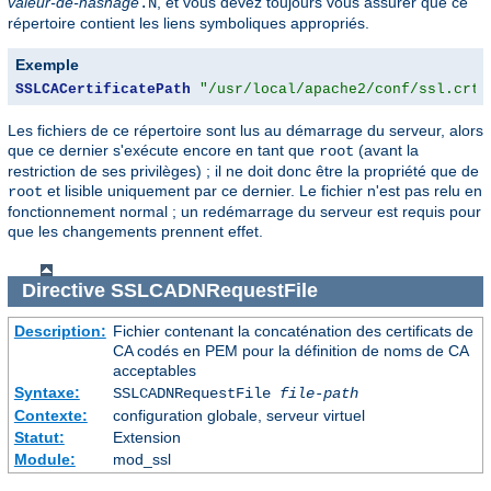
valeur-de-hashage
, et vous devez toujours vous assurer que ce
.N
répertoire contient les liens symboliques appropriés.
Exemple
SSLCACertificatePath
"/usr/local/apache2/conf/ssl.crt/
Les fichiers de ce répertoire sont lus au démarrage du serveur, alors
que ce dernier s'exécute encore en tant que
(avant la
root
restriction de ses privilèges) ; il ne doit donc être la propriété que de
et lisible uniquement par ce dernier. Le fichier n'est pas relu en
root
fonctionnement normal ; un redémarrage du serveur est requis pour
que les changements prennent effet.
Directive
SSLCADNRequestFile
Description:
Fichier contenant la concaténation des certificats de
CA codés en PEM pour la définition de noms de CA
acceptables
Syntaxe:
SSLCADNRequestFile
file-path
Contexte:
configuration globale, serveur virtuel
Statut:
Extension
Module:
mod_ssl