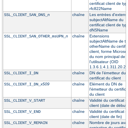
certificat client de ty
rfc822Name
n
chaîne
Les entrées d'extens
SSL_CLIENT_SAN_DNS_
subjectAltName du
certificat client de ty
dNSName
n
chaîne
Extensions
SSL_CLIENT_SAN_OTHER_msUPN_
subjectAltName de t
otherName du certific
client, forme Microsof
du nom principal de
l'utilisateur (OID
1.3.6.1.4.1.311.20.2.
chaîne
DN de l'émetteur du
SSL_CLIENT_I_DN
certificat du client
x509
chaîne
Elément du DN de
SSL_CLIENT_I_DN_
l'émetteur du certifica
du client
chaîne
Validité du certificat 
SSL_CLIENT_V_START
client (date de début)
chaîne
Validité du certificat 
SSL_CLIENT_V_END
client (date de fin)
chaîne
Nombre de jours ava
SSL_CLIENT_V_REMAIN
expiration du certifica