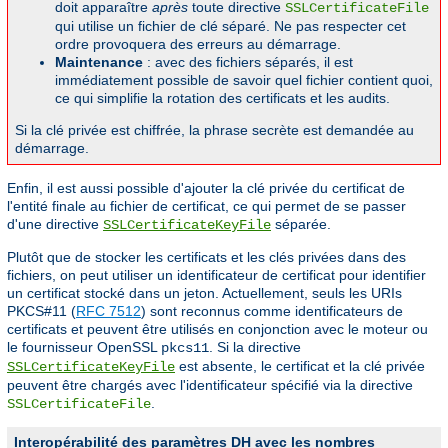
doit apparaître
après
toute directive
SSLCertificateFile
qui utilise un fichier de clé séparé. Ne pas respecter cet
ordre provoquera des erreurs au démarrage.
Maintenance
: avec des fichiers séparés, il est
immédiatement possible de savoir quel fichier contient quoi,
ce qui simplifie la rotation des certificats et les audits.
Si la clé privée est chiffrée, la phrase secrète est demandée au
démarrage.
Enfin, il est aussi possible d'ajouter la clé privée du certificat de
l'entité finale au fichier de certificat, ce qui permet de se passer
d'une directive
séparée.
SSLCertificateKeyFile
Plutôt que de stocker les certificats et les clés privées dans des
fichiers, on peut utiliser un identificateur de certificat pour identifier
un certificat stocké dans un jeton. Actuellement, seuls les URIs
PKCS#11 (
RFC 7512
) sont reconnus comme identificateurs de
certificats et peuvent être utilisés en conjonction avec le moteur ou
le fournisseur OpenSSL
. Si la directive
pkcs11
est absente, le certificat et la clé privée
SSLCertificateKeyFile
peuvent être chargés avec l'identificateur spécifié via la directive
.
SSLCertificateFile
Interopérabilité des paramètres DH avec les nombres