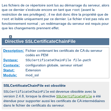
Les fichiers de ce répertoire sont lus au démarrage du serveur, alors
que ce dernier s'exécute encore en tant que
(avant la
root
restriction de ses privilèges) ; il ne doit donc être la propriété que de
et lisible uniquement par ce dernier. Le fichier n'est pas relu en
root
fonctionnement normal ; un redémarrage du serveur est requis pour
que les changements prennent effet.
Directive
SSLCertificateChainFile
Description:
Fichier contenant les certificats de CA du serveur
codés en PEM
Syntaxe:
SSLCertificateChainFile
file-path
Contexte:
configuration globale, serveur virtuel
Statut:
Extension
Module:
mod_ssl
SSLCertificateChainFile est obsolète
est devenue obsolète avec la
SSLCertificateChainFile
version 2.4.8, lorsque la directive
a été
SSLCertificateFile
étendue pour supporter aussi les certificats de CA intermédiaires
dans le fichier de certificats du serveur.