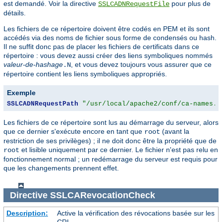
est demandé. Voir la directive
pour plus de
SSLCADNRequestFile
détails.
Les fichiers de ce répertoire doivent être codés en PEM et ils sont
accédés via des noms de fichier sous forme de condensés ou hash.
Il ne suffit donc pas de placer les fichiers de certificats dans ce
répertoire : vous devez aussi créer des liens symboliques nommés
valeur-de-hashage
, et vous devez toujours vous assurer que ce
.N
répertoire contient les liens symboliques appropriés.
Exemple
SSLCADNRequestPath
"/usr/local/apache2/conf/ca-names.c
Les fichiers de ce répertoire sont lus au démarrage du serveur, alors
que ce dernier s'exécute encore en tant que
(avant la
root
restriction de ses privilèges) ; il ne doit donc être la propriété que de
et lisible uniquement par ce dernier. Le fichier n'est pas relu en
root
fonctionnement normal ; un redémarrage du serveur est requis pour
que les changements prennent effet.
Directive
SSLCARevocationCheck
Description:
Active la vérification des révocations basée sur les