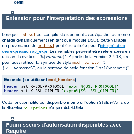
défini.
Extension pour l'interprétation des expressions
Lorsque
est compilé statiquement avec Apache, ou même
mod_ssl
chargé dynamiquement (en tant que module DSO), toute
variable
en provenance de
peut être utilisée pour l'
interprétation
mod_ssl
des expression ap_expr
. Les variables peuvent être référencées en
utilisant la syntaxe ``
varname
''. A partir de la version 2.4.18, on
%{
}
peut aussi utiliser la syntaxe de style
``
mod_rewrite
%
varname
'', ou la syntaxe de style fonction ``
varname
''.
{SSL:
}
ssl(
)
Exemple (en utilisant
)
mod_headers
Header
 set X-SSL-PROTOCOL 
"expr=%{SSL_PROTOCOL}"
Header
 set X-SSL-CIPHER 
"expr=%{SSL:SSL_CIPHER}"
Cette fonctionnalité est disponible même si l'option
de
StdEnvVars
la directive
n'a pas été définie.
SSLOptions
Fournisseurs d'autorisation disponibles avec
Require