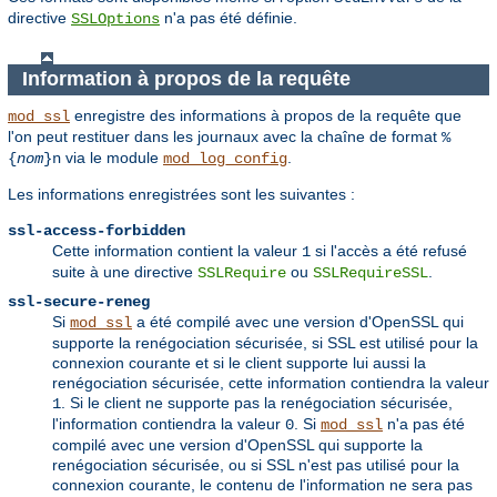
directive
n'a pas été définie.
SSLOptions
Information à propos de la requête
enregistre des informations à propos de la requête que
mod_ssl
l'on peut restituer dans les journaux avec la chaîne de format
%
via le module
.
{
nom
}n
mod_log_config
Les informations enregistrées sont les suivantes :
ssl-access-forbidden
Cette information contient la valeur
si l'accès a été refusé
1
suite à une directive
ou
.
SSLRequire
SSLRequireSSL
ssl-secure-reneg
Si
a été compilé avec une version d'OpenSSL qui
mod_ssl
supporte la renégociation sécurisée, si SSL est utilisé pour la
connexion courante et si le client supporte lui aussi la
renégociation sécurisée, cette information contiendra la valeur
. Si le client ne supporte pas la renégociation sécurisée,
1
l'information contiendra la valeur
. Si
n'a pas été
0
mod_ssl
compilé avec une version d'OpenSSL qui supporte la
renégociation sécurisée, ou si SSL n'est pas utilisé pour la
connexion courante, le contenu de l'information ne sera pas