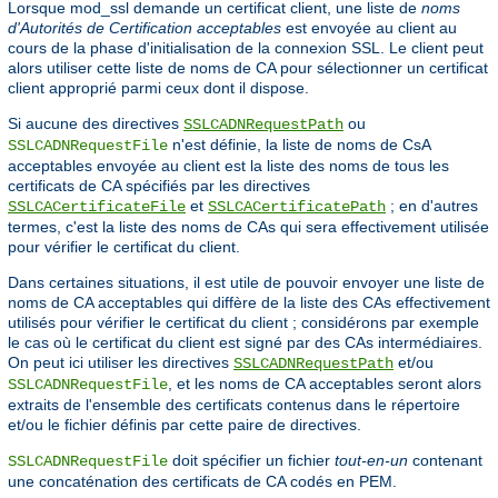
Lorsque mod_ssl demande un certificat client, une liste de
noms
d'Autorités de Certification acceptables
est envoyée au client au
cours de la phase d'initialisation de la connexion SSL. Le client peut
alors utiliser cette liste de noms de CA pour sélectionner un certificat
client approprié parmi ceux dont il dispose.
Si aucune des directives
ou
SSLCADNRequestPath
n'est définie, la liste de noms de CsA
SSLCADNRequestFile
acceptables envoyée au client est la liste des noms de tous les
certificats de CA spécifiés par les directives
et
; en d'autres
SSLCACertificateFile
SSLCACertificatePath
termes, c'est la liste des noms de CAs qui sera effectivement utilisée
pour vérifier le certificat du client.
Dans certaines situations, il est utile de pouvoir envoyer une liste de
noms de CA acceptables qui diffère de la liste des CAs effectivement
utilisés pour vérifier le certificat du client ; considérons par exemple
le cas où le certificat du client est signé par des CAs intermédiaires.
On peut ici utiliser les directives
et/ou
SSLCADNRequestPath
, et les noms de CA acceptables seront alors
SSLCADNRequestFile
extraits de l'ensemble des certificats contenus dans le répertoire
et/ou le fichier définis par cette paire de directives.
doit spécifier un fichier
tout-en-un
contenant
SSLCADNRequestFile
une concaténation des certificats de CA codés en PEM.