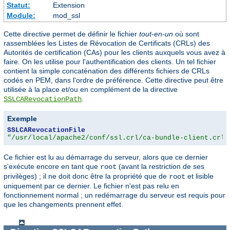
Statut:
Extension
Module:
mod_ssl
Cette directive permet de définir le fichier
tout-en-un
où sont
rassemblées les Listes de Révocation de Certificats (CRLs) des
Autorités de certification (CAs) pour les clients auxquels vous avez à
faire. On les utilise pour l'authentification des clients. Un tel fichier
contient la simple concaténation des différents fichiers de CRLs
codés en PEM, dans l'ordre de préférence. Cette directive peut être
utilisée à la place et/ou en complément de la directive
.
SSLCARevocationPath
Exemple
SSLCARevocationFile
"/usr/local/apache2/conf/ssl.crl/ca-bundle-client.crl"
Ce fichier est lu au démarrage du serveur, alors que ce dernier
s'exécute encore en tant que
(avant la restriction de ses
root
privilèges) ; il ne doit donc être la propriété que de
et lisible
root
uniquement par ce dernier. Le fichier n'est pas relu en
fonctionnement normal ; un redémarrage du serveur est requis pour
que les changements prennent effet.