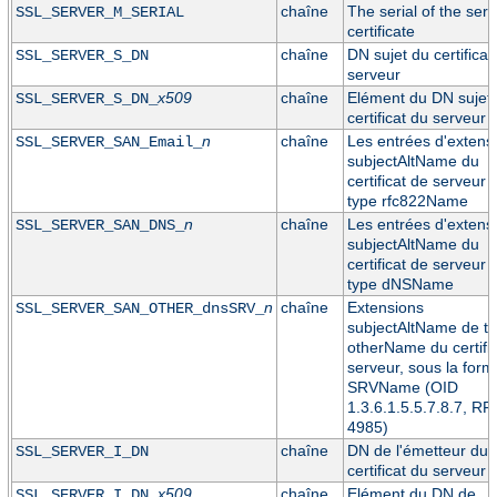
chaîne
The serial of the serv
SSL_SERVER_M_SERIAL
certificate
chaîne
DN sujet du certificat
SSL_SERVER_S_DN
serveur
x509
chaîne
Elément du DN sujet
SSL_SERVER_S_DN_
certificat du serveur
n
chaîne
Les entrées d'extens
SSL_SERVER_SAN_Email_
subjectAltName du
certificat de serveur 
type rfc822Name
n
chaîne
Les entrées d'extens
SSL_SERVER_SAN_DNS_
subjectAltName du
certificat de serveur 
type dNSName
n
chaîne
Extensions
SSL_SERVER_SAN_OTHER_dnsSRV_
subjectAltName de t
otherName du certific
serveur, sous la form
SRVName (OID
1.3.6.1.5.5.7.8.7, RF
4985)
chaîne
DN de l'émetteur du
SSL_SERVER_I_DN
certificat du serveur
x509
chaîne
Elément du DN de
SSL_SERVER_I_DN_