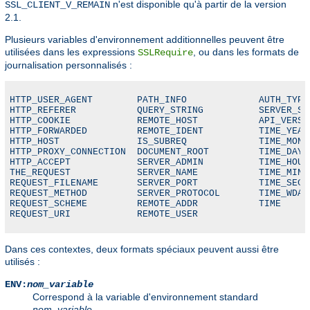
n'est disponible qu'à partir de la version
SSL_CLIENT_V_REMAIN
2.1.
Plusieurs variables d'environnement additionnelles peuvent être
utilisées dans les expressions
, ou dans les formats de
SSLRequire
journalisation personnalisés :
HTTP_USER_AGENT        PATH_INFO             AUTH_TYPE

HTTP_REFERER           QUERY_STRING          SERVER_SOF
HTTP_COOKIE            REMOTE_HOST           API_VERSIO
HTTP_FORWARDED         REMOTE_IDENT          TIME_YEAR

HTTP_HOST              IS_SUBREQ             TIME_MON

HTTP_PROXY_CONNECTION  DOCUMENT_ROOT         TIME_DAY

HTTP_ACCEPT            SERVER_ADMIN          TIME_HOUR

THE_REQUEST            SERVER_NAME           TIME_MIN

REQUEST_FILENAME       SERVER_PORT           TIME_SEC

REQUEST_METHOD         SERVER_PROTOCOL       TIME_WDAY

REQUEST_SCHEME         REMOTE_ADDR           TIME

REQUEST_URI            REMOTE_USER
Dans ces contextes, deux formats spéciaux peuvent aussi être
utilisés :
ENV:
nom_variable
Correspond à la variable d'environnement standard
nom_variable
.