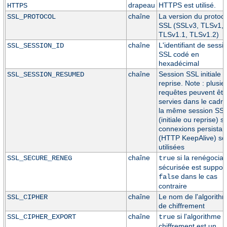
drapeau
HTTPS est utilisé.
HTTPS
chaîne
La version du protoc
SSL_PROTOCOL
SSL (SSLv3, TLSv1,
TLSv1.1, TLSv1.2)
chaîne
L'identifiant de sessi
SSL_SESSION_ID
SSL codé en
hexadécimal
chaîne
Session SSL initiale 
SSL_SESSION_RESUMED
reprise. Note : plusie
requêtes peuvent êtr
servies dans le cadr
la même session SS
(initiale ou reprise) si
connexions persistan
(HTTP KeepAlive) so
utilisées
chaîne
si la renégociat
SSL_SECURE_RENEG
true
sécurisée est suppor
dans le cas
false
contraire
chaîne
Le nom de l'algorith
SSL_CIPHER
de chiffrement
chaîne
si l'algorithme 
SSL_CIPHER_EXPORT
true
chiffrement est un