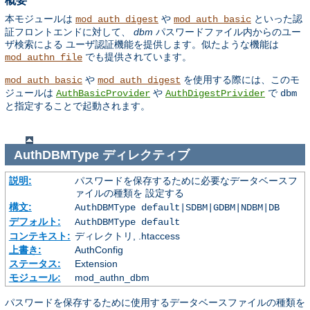
概要
本モジュールは
や
といった認
mod_auth_digest
mod_auth_basic
証フロントエンドに対して、
dbm
パスワードファイル内からのユー
ザ検索による ユーザ認証機能を提供します。似たような機能は
でも提供されています。
mod_authn_file
や
を使用する際には、このモ
mod_auth_basic
mod_auth_digest
ジュールは
や
で
AuthBasicProvider
AuthDigestPrivider
dbm
と指定することで起動されます。
AuthDBMType
ディレクティブ
説明:
パスワードを保存するために必要なデータベースフ
ァイルの種類を 設定する
構文:
AuthDBMType default|SDBM|GDBM|NDBM|DB
デフォルト:
AuthDBMType default
コンテキスト:
ディレクトリ, .htaccess
上書き:
AuthConfig
ステータス:
Extension
モジュール:
mod_authn_dbm
パスワードを保存するために使用するデータベースファイルの種類を