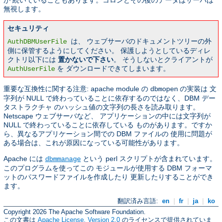
無視します。
セキュリティ
は、 ウェブサーバのドキュメントツリーの外
AuthDBMUserFile
側に保管するようにしてください。 保護しようとしているディレ
クトリ以下には
置かないで下さい
。 そうしないとクライアントが
を ダウンロードできてしまいます。
AuthUserFile
重要な互換性に関する注意: apache module の
の実装は 文
dbmopen
字列が NULL で終わっていることに依存するのではなく、DBM デー
タストラクチャ のハッシュ値の文字列の長さを読み取ります。
Netscape ウェブサーバなど、 アプリケーションの中には文字列が
NULL で終わっていることに依存している ものがあります。ですか
ら、異なるアプリケーション間での DBM ファイルの 使用に問題が
ある場合は、これが原因になっている可能性があります。
Apache には
という perl スクリプトが含まれています。
dbmmanage
このプログラムを使ってこの モジュールが使用する DBM フォーマ
ットのパスワードファイルを作成したり 更新したりすることができ
ます。
翻訳済み言語:
en
|
fr
|
ja
|
ko
Copyright 2026 The Apache Software Foundation.
この文書は
Apache License, Version 2.0
のライセンスで提供されていま