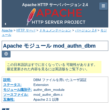
Apache HTTP サーバ バージョン 2.4
☰
Apache
>
HTTP サーバ
>
ドキュメンテーション
>
バージョン 2.4
>
モジ
ュール
Apache モジュール mod_authn_dbm
この日本語訳はすでに古くなっている 可能性があります。
最近更新された内容を見るには英語版をご覧下さい。
説明:
DBM ファイルを用いたユーザ認証
ステータス:
Extension
モジュール識別子:
authn_dbm_module
ソースファイル:
mod_authn_dbm.c
互換性:
Apache 2.1 以降