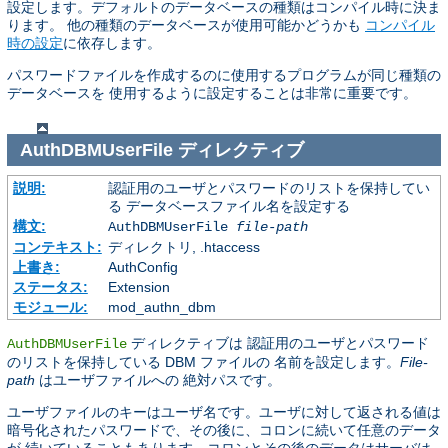
設定します。デフォルトのデータベースの種類はコンパイル時に決ま
ります。 他の種類のデータベースが使用可能かどうかも
コンパイル
時の設定
に依存します。
パスワードファイルを作成するのに使用するプログラムが同じ種類の
データベースを 使用するように設定することは非常に重要です。
AuthDBMUserFile
ディレクティブ
説明:
認証用のユーザとパスワードのリストを保持してい
る データベースファイル名を設定する
構文:
AuthDBMUserFile
file-path
コンテキスト:
ディレクトリ, .htaccess
上書き:
AuthConfig
ステータス:
Extension
モジュール:
mod_authn_dbm
ディレクティブは 認証用のユーザとパスワード
AuthDBMUserFile
のリストを保持している DBM ファイルの 名前を設定します。
File-
path
はユーザファイルへの 絶対パスです。
ユーザファイルのキーはユーザ名です。ユーザに対して返される値は
暗号化されたパスワードで、その後に、コロンに続いて任意のデータ
が 続いていることもあります。コロンとその後のデータはサーバは