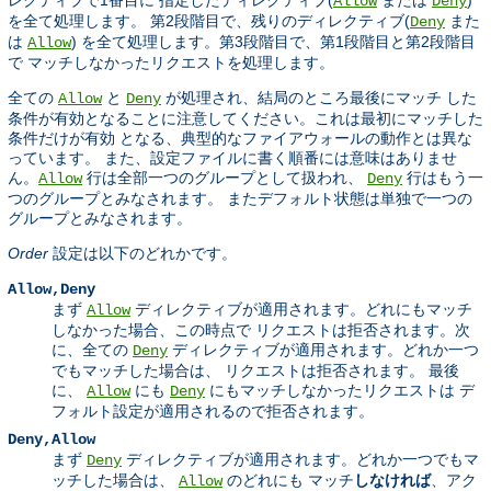
Allow
Deny
を全て処理します。 第2段階目で、残りのディレクティブ(
また
Deny
は
) を全て処理します。第3段階目で、第1段階目と第2段階目
Allow
で マッチしなかったリクエストを処理します。
全ての
と
が処理され、結局のところ最後にマッチ した
Allow
Deny
条件が有効となることに注意してください。これは最初にマッチした
条件だけが有効 となる、典型的なファイアウォールの動作とは異な
っています。 また、設定ファイルに書く順番には意味はありませ
ん。
行は全部一つのグループとして扱われ、
行はもう一
Allow
Deny
つのグループとみなされます。 またデフォルト状態は単独で一つの
グループとみなされます。
Order
設定は以下のどれかです。
Allow,Deny
まず
ディレクティブが適用されます。どれにもマッチ
Allow
しなかった場合、この時点で リクエストは拒否されます。次
に、全ての
ディレクティブが適用されます。どれか一つ
Deny
でもマッチした場合は、 リクエストは拒否されます。 最後
に、
にも
にもマッチしなかったリクエストは デ
Allow
Deny
フォルト設定が適用されるので拒否されます。
Deny,Allow
まず
ディレクティブが適用されます。どれか一つでもマ
Deny
ッチした場合は、
のどれにも マッチ
しなければ
、アク
Allow