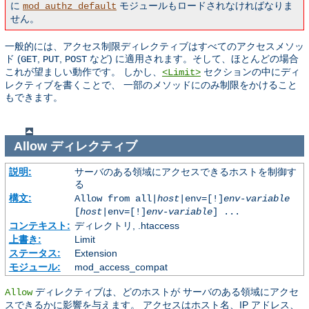
に
モジュールもロードされなければなりま
mod_authz_default
せん。
一般的には、アクセス制限ディレクティブはすべてのアクセスメソッ
ド (
,
,
など) に適用されます。そして、ほとんどの場合
GET
PUT
POST
これが望ましい動作です。 しかし、
セクションの中にディ
<Limit>
レクティブを書くことで、 一部のメソッドにのみ制限をかけること
もできます。
Allow
ディレクティブ
説明:
サーバのある領域にアクセスできるホストを制御す
る
構文:
Allow from all|
host
|env=[!]
env-variable
[
host
|env=[!]
env-variable
] ...
コンテキスト:
ディレクトリ, .htaccess
上書き:
Limit
ステータス:
Extension
モジュール:
mod_access_compat
ディレクティブは、どのホストが サーバのある領域にアクセ
Allow
スできるかに影響を与えます。 アクセスはホスト名、IP アドレス、