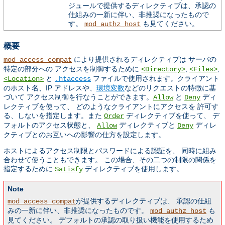
ジュールで提供するディレクティブは、承認の
仕組みの一新に伴い、非推奨になったもので
す。
も見てください。
mod_authz_host
概要
により提供されるディレクティブは サーバの
mod_access_compat
特定の部分への アクセスを制御するために
,
,
<Directory>
<Files>
と
ファイルで使用されます。クライアント
<Location>
.htaccess
のホスト名、IP アドレスや、
環境変数
などのリクエストの特徴に基
づいて アクセス制御を行なうことができます。
と
ディ
Allow
Deny
レクティブを使って、 どのようなクライアントにアクセスを 許可す
る、しないを指定します。また
ディレクティブを使って、 デ
Order
フォルトのアクセス状態と、
ディレクティブと
ディレ
Allow
Deny
クティブとのお互いへの影響の仕方を設定します。
ホストによるアクセス制限とパスワードによる認証を、 同時に組み
合わせて使うこともできます。 この場合、その二つの制限の関係を
指定するために
ディレクティブを使用します。
Satisfy
Note
が提供するディレクティブは、 承認の仕組
mod_access_compat
みの一新に伴い、非推奨になったものです。
も
mod_authz_host
見てください。 デフォルトの承認の取り扱い機能を使用するため