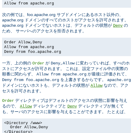
Allow from apache.org
次の例では、foo.apache.org サブドメインにあるホスト以外の、
apache.org ドメインのすべてのホストがアクセスを許可されます。
apache.org ドメインでないホストは、デフォルトの状態が
の
Deny
ため、 サーバへのアクセスを拒否されます。
Order Allow,Deny
Allow from apache.org
Deny from foo.apache.org
一方、上の例の
が
に変わっていれば、すべのホ
Order
Deny,Allow
ストにアクセスが許可されます。 これは、設定ファイル中の実際の
順番に関わらず、
が最後に評価されて、
Allow from apache.org
を上書きするからです。
Deny from foo.apache.org
apache.org
ドメインにないホストも、デフォルトの状態が
なので、アク
Allow
セスを許可されます。
ディレクティブはデフォルトのアクセスの状態に影響を与え
Order
るので、
ディレクティブと
ディレクティブが無くて
Allow
Deny
も、サーバのアクセスに影響を与えることができます。 たとえば、
<Directory /www>
Order Allow,Deny
</Directory>