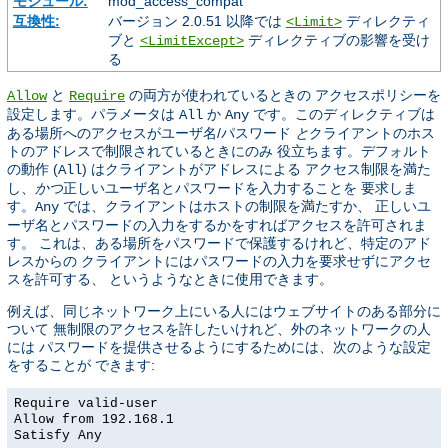
モジュール:
mod_access_compat
互換性:
バージョン 2.0.51 以降では
ディレクティ
<Limit>
ブと
ディレクティブの影響を受け
<LimitExcept>
る
と
の両方が使われているときの アクセスポリシーを
Allow
Require
設定します。パラメータは
か
です。このディレクティブは
All
Any
ある場所へのアクセスがユーザ名/パスワード
と
クライアントのホス
トのアドレスで制限されているときにのみ 役立ちます。デフォルト
の動作 (
) はクライアントがアドレスによる アクセス制限を満た
All
し、
かつ
正しいユーザ名とパスワードを入力することを 要求しま
す。
では、クライアントはホストの制限を満たすか、 正しいユ
Any
ーザ名とパスワードの入力をするかをすればアクセスを許可されま
す。 これは、ある場所をパスワードで保護するけれど、特定のアド
レスからの クライアントにはパスワードの入力を要求せずにアクセ
スを許可する、 というようなときに使用できます。
例えば、同じネットワーク上にいる人にはウェブサイトのある部分に
ついて 無制限のアクセスを許したいけれど、外のネットワークの人
には パスワードを提供させるようにするためには、次のような設定
をすることが できます:
Require valid-user
Allow from 192.168.1
Satisfy Any