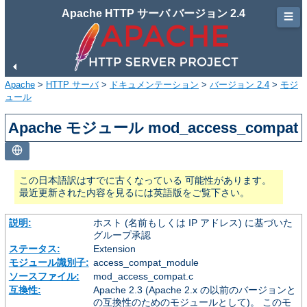
Apache HTTP サーバ バージョン 2.4
☰
Apache
>
HTTP サーバ
>
ドキュメンテーション
>
バージョン 2.4
>
モジ
ュール
Apache モジュール mod_access_compat
この日本語訳はすでに古くなっている 可能性があります。
最近更新された内容を見るには英語版をご覧下さい。
説明:
ホスト (名前もしくは IP アドレス) に基づいた
グループ承認
ステータス:
Extension
モジュール識別子:
access_compat_module
ソースファイル:
mod_access_compat.c
互換性:
Apache 2.3 (Apache 2.x の以前のバージョンと
の互換性のためのモジュールとして)。 このモ