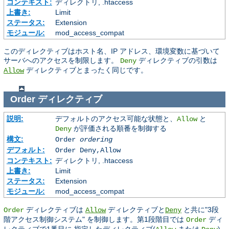
コンテキスト:
ディレクトリ, .htaccess
上書き:
Limit
ステータス:
Extension
モジュール:
mod_access_compat
このディレクティブはホスト名、IP アドレス、環境変数に基づいて
サーバへのアクセスを制限します。
ディレクティブの引数は
Deny
ディレクティブとまったく同じです。
Allow
Order
ディレクティブ
説明:
デフォルトのアクセス可能な状態と、
と
Allow
が評価される順番を制御する
Deny
構文:
Order
ordering
デフォルト:
Order Deny,Allow
コンテキスト:
ディレクトリ, .htaccess
上書き:
Limit
ステータス:
Extension
モジュール:
mod_access_compat
ディレクティブは
ディレクティブと
と共に"3段
Order
Allow
Deny
階アクセス制御システム" を制御します。第1段階目では
ディ
Order
レクティブで1番目に 指定したディレクティブ(
または
)