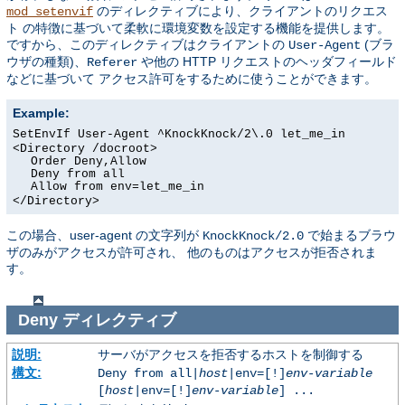
のディレクティブにより、クライアントのリクエス
mod_setenvif
ト の特徴に基づいて柔軟に環境変数を設定する機能を提供します。
ですから、このディレクティブはクライアントの
(ブラ
User-Agent
ウザの種類)、
や他の HTTP リクエストのヘッダフィールド
Referer
などに基づいて アクセス許可をするために使うことができます。
Example:
SetEnvIf User-Agent ^KnockKnock/2\.0 let_me_in
<Directory /docroot>
Order Deny,Allow
Deny from all
Allow from env=let_me_in
</Directory>
この場合、user-agent の文字列が
で始まるブラウ
KnockKnock/2.0
ザのみがアクセスが許可され、 他のものはアクセスが拒否されま
す。
Deny
ディレクティブ
説明:
サーバがアクセスを拒否するホストを制御する
構文:
Deny from all|
host
|env=[!]
env-variable
[
host
|env=[!]
env-variable
] ...