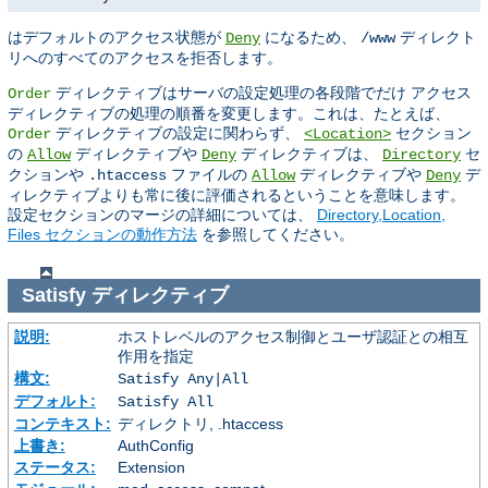
はデフォルトのアクセス状態が
になるため、
ディレクト
Deny
/www
リへのすべてのアクセスを拒否します。
ディレクティブはサーバの設定処理の各段階でだけ アクセス
Order
ディレクティブの処理の順番を変更します。これは、たとえば、
ディレクティブの設定に関わらず、
セクション
Order
<Location>
の
ディレクティブや
ディレクティブは、
セ
Allow
Deny
Directory
クションや
ファイルの
ディレクティブや
デ
.htaccess
Allow
Deny
ィレクティブよりも常に後に評価されるということを意味します。
設定セクションのマージの詳細については、
Directory,Location,
Files セクションの動作方法
を参照してください。
Satisfy
ディレクティブ
説明:
ホストレベルのアクセス制御とユーザ認証との相互
作用を指定
構文:
Satisfy Any|All
デフォルト:
Satisfy All
コンテキスト:
ディレクトリ, .htaccess
上書き:
AuthConfig
ステータス:
Extension