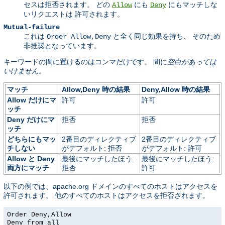
セスは拒否されます。 どの
にも
にもマッチしな
Allow
Deny
いリクエストは 許可されます。
Mutual-failure
これは
と全く同じ効果を持ち、 そのため
Order Allow,Deny
非推奨となっています。
キーワードの間に置けるのはコンマだけです。 間に
空白があっては
いけません
。
マッチ
Allow,Deny 時の結果
Deny,Allow 時の結果
Allow だけにマ
許可
許可
ッチ
Deny だけにマ
拒否
拒否
ッチ
どちらにもマッ
2番目のディレクティブ
2番目のディレクティブ
チしない
がデフォルト: 拒否
がデフォルト: 許可
Allow と Deny
最後にマッチしたほう:
最後にマッチしたほう:
両方にマッチ
拒否
許可
以下の例では、apache.org ドメインのすべてのホストはアクセスを
許可されます。 他のすべてのホストはアクセスを拒否されます。
Order Deny,Allow
Deny from all