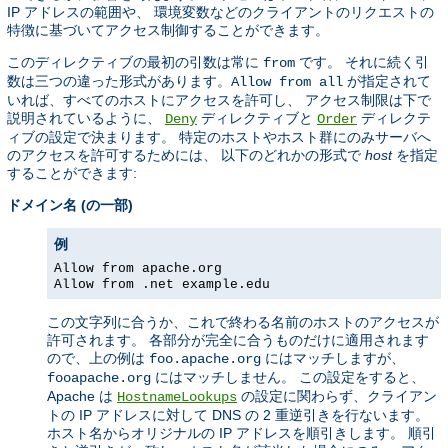
IP アドレスの範囲や、 環境変数などのクライアントのリクエストの
特徴に基づいてアクセス制御することができます。
このディレクティブの最初の引数は常に
です。 それに続く引
from
数は三つの違った形式があります。
が指定されて
Allow from all
いれば、すべてのホストにアクセスを許可し、 アクセス制限は下で
説明されているように、
ディレクティブと
ディレクテ
Deny
Order
ィブの設定で決まります。 特定のホストやホスト群にのみサーバへ
のアクセスを許可するためには、 以下のどれかの形式で
host
を指定
することができます:
ドメイン名 (の一部)
例
Allow from apache.org
Allow from .net example.edu
この文字列に合うか、これで終わる名前のホストのアクセスが
許可されます。 各部分が完全に合うものだけに適用されます
ので、上の例は
にはマッチしますが、
foo.apache.org
にはマッチしません。 この設定をすると、
fooapache.org
Apache は
の設定に関わらず、クライアン
HostnameLookups
トの IP アドレスに対して DNS の 2 重逆引きを行ないます。
ホスト名からオリジナルの IP アドレスを順引きします。 順引