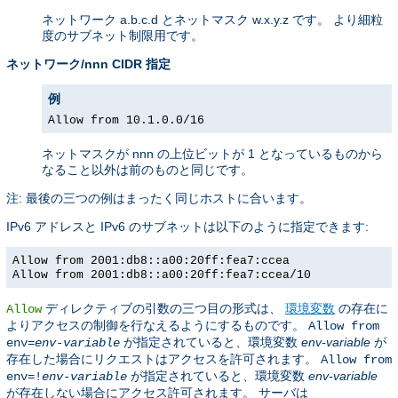
ネットワーク a.b.c.d とネットマスク w.x.y.z です。 より細粒
度のサブネット制限用です。
ネットワーク/nnn CIDR 指定
例
Allow from 10.1.0.0/16
ネットマスクが nnn の上位ビットが 1 となっているものから
なること以外は前のものと同じです。
注: 最後の三つの例はまったく同じホストに合います。
IPv6 アドレスと IPv6 のサブネットは以下のように指定できます:
Allow from 2001:db8::a00:20ff:fea7:ccea
Allow from 2001:db8::a00:20ff:fea7:ccea/10
ディレクティブの引数の三つ目の形式は、
環境変数
の存在に
Allow
よりアクセスの制御を行なえるようにするものです。
Allow from
が指定されていると、環境変数
env-variable
が
env=
env-variable
存在した場合にリクエストはアクセスを許可されます。
Allow from
が指定されていると、環境変数
env-variable
env=!
env-variable
が存在しない場合にアクセス許可されます。 サーバは