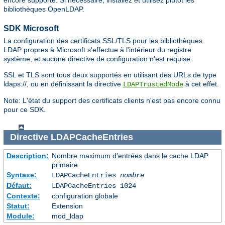
encore supporté. Si nécessaire, installez et utilisez plutôt les
bibliothèques OpenLDAP.
SDK Microsoft
La configuration des certificats SSL/TLS pour les bibliothèques
LDAP propres à Microsoft s'effectue à l'intérieur du registre
système, et aucune directive de configuration n'est requise.
SSL et TLS sont tous deux supportés en utilisant des URLs de type
ldaps://, ou en définissant la directive
à cet effet.
LDAPTrustedMode
Note: L'état du support des certificats clients n'est pas encore connu
pour ce SDK.
Directive
LDAPCacheEntries
Description:
Nombre maximum d'entrées dans le cache LDAP
primaire
Syntaxe:
LDAPCacheEntries
nombre
Défaut:
LDAPCacheEntries 1024
Contexte:
configuration globale
Statut:
Extension
Module:
mod_ldap