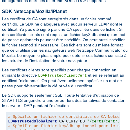
configurations entre les différents SDKs LDAP supportés.
SDK Netscape/Mozilla/iPlanet
Les certificat de CA sont enregistrés dans un fichier nommé
cert7.db. Le SDK ne dialoguera avec aucun serveur LDAP dont le
certificat n'a pas été signé par une CA spécifiée dans ce fichier. Si
des certificats clients sont requis, un fichier key3.db ainsi qu'un mot
de passe optionnels peuvent être spécifiés. On peut aussi spécifier
le fichier secmod si nécessaire. Ces fichiers sont du même format
que celui utilisé par les navigateurs web Netscape Communicator ou
Mozilla. Le moyen le plus simple pour obtenir ces fichiers consiste à
les extraire de l'installation de votre navigateur.
Les certificats clients sont spécifiés pour chaque connexion en
utilisant la directive
et en se référant au
LDAPTrustedClientCert
certificat "nickname". On peut éventuellement spécifier un mot de
passe pour déverrouiller la clé privée du certificat.
Le SDK supporte seulement SSL. Toute tentative d'utilisation de
STARTTLS engendrera une erreur lors des tentatives de contacter
le serveur LDAP pendant l'exécution.
# Spécifie un fichier de certificats de CA Netscape
LDAPTrustedGlobalCert
 CA_CERT7_DB 
"/certs/cert7.db"
# Spécifie un fichier key3db optionnel pour le suppo