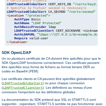
# certificats clients
LDAPTrustedGlobalCert
 CERT_KEY3_DB 
"/certs/key3.db"
# Spécifie le fichier secmod si nécessaire
LDAPTrustedGlobalCert
 CA_SECMOD 
"/certs/secmod"
<
Location
"/protected"
>
AuthType
Basic
AuthName
"LDAP Protected"
AuthBasicProvider
 ldap

LDAPTrustedClientCert
 CERT_NICKNAME 
<
nickname
>
[
AuthLDAPURL
"ldaps://127.0.0.1/dc=example,dc=com
Require
</
Location
>
SDK OpenLDAP
Un ou plusieurs certificats de CA doivent être spécifiés pour que le
SDK OpenLDAP fonctionne correctement. Ces certificats peuvent
être spécifiés sous forme de fichiers au format binaire DER ou
codés en Base64 (PEM).
Les certificats clients et CA peuvent être spécifiés globalement
(
) ou pour chaque connexion
LDAPTrustedGlobalCert
(
). Les définitions au niveau d'une
LDAPTrustedClientCert
connexion l'emportent sur les définitions globales.
La documentation du SDK prétend que SSL et STARTTLS sont
supportés ; cependant, STARTTLS semble ne pas fonctionner avec