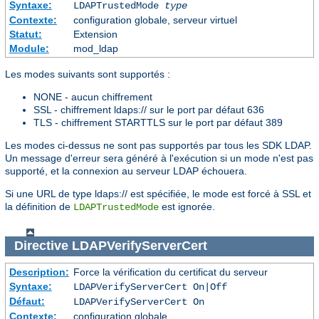
Syntaxe:
LDAPTrustedMode
type
Contexte:
configuration globale, serveur virtuel
Statut:
Extension
Module:
mod_ldap
Les modes suivants sont supportés :
NONE - aucun chiffrement
SSL - chiffrement ldaps:// sur le port par défaut 636
TLS - chiffrement STARTTLS sur le port par défaut 389
Les modes ci-dessus ne sont pas supportés par tous les SDK LDAP.
Un message d'erreur sera généré à l'exécution si un mode n'est pas
supporté, et la connexion au serveur LDAP échouera.
Si une URL de type ldaps:// est spécifiée, le mode est forcé à SSL et
la définition de
est ignorée.
LDAPTrustedMode
Directive
LDAPVerifyServerCert
Description:
Force la vérification du certificat du serveur
Syntaxe:
LDAPVerifyServerCert On|Off
Défaut:
LDAPVerifyServerCert On
Contexte:
configuration globale