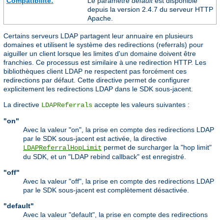
Compatibilité:
Le paramètre
default
est disponible
depuis la version 2.4.7 du serveur HTTP
Apache.
Certains serveurs LDAP partagent leur annuaire en plusieurs
domaines et utilisent le système des redirections (referrals) pour
aiguiller un client lorsque les limites d'un domaine doivent être
franchies. Ce processus est similaire à une redirection HTTP. Les
bibliothèques client LDAP ne respectent pas forcément ces
redirections par défaut. Cette directive permet de configurer
explicitement les redirections LDAP dans le SDK sous-jacent.
La directive
accepte les valeurs suivantes :
LDAPReferrals
"on"
Avec la valeur "on", la prise en compte des redirections LDAP
par le SDK sous-jacent est activée, la directive
permet de surcharger la "hop limit"
LDAPReferralHopLimit
du SDK, et un "LDAP rebind callback" est enregistré.
"off"
Avec la valeur "off", la prise en compte des redirections LDAP
par le SDK sous-jacent est complètement désactivée.
"default"
Avec la valeur "default", la prise en compte des redirections