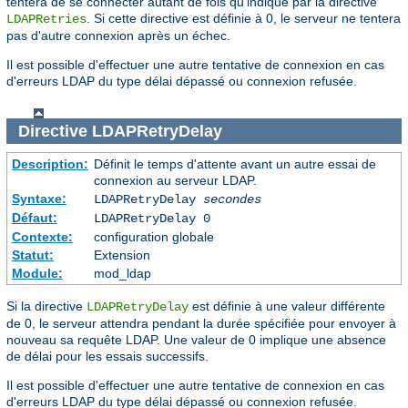
tentera de se connecter autant de fois qu'indiqué par la directive
. Si cette directive est définie à 0, le serveur ne tentera
LDAPRetries
pas d'autre connexion après un échec.
Il est possible d'effectuer une autre tentative de connexion en cas
d'erreurs LDAP du type délai dépassé ou connexion refusée.
Directive
LDAPRetryDelay
Description:
Définit le temps d'attente avant un autre essai de
connexion au serveur LDAP.
Syntaxe:
LDAPRetryDelay
secondes
Défaut:
LDAPRetryDelay 0
Contexte:
configuration globale
Statut:
Extension
Module:
mod_ldap
Si la directive
est définie à une valeur différente
LDAPRetryDelay
de 0, le serveur attendra pendant la durée spécifiée pour envoyer à
nouveau sa requête LDAP. Une valeur de 0 implique une absence
de délai pour les essais successifs.
Il est possible d'effectuer une autre tentative de connexion en cas
d'erreurs LDAP du type délai dépassé ou connexion refusée.