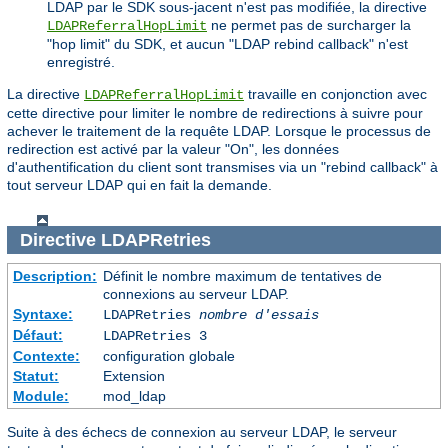
LDAP par le SDK sous-jacent n'est pas modifiée, la directive
ne permet pas de surcharger la
LDAPReferralHopLimit
"hop limit" du SDK, et aucun "LDAP rebind callback" n'est
enregistré.
La directive
travaille en conjonction avec
LDAPReferralHopLimit
cette directive pour limiter le nombre de redirections à suivre pour
achever le traitement de la requête LDAP. Lorsque le processus de
redirection est activé par la valeur "On", les données
d'authentification du client sont transmises via un "rebind callback" à
tout serveur LDAP qui en fait la demande.
Directive
LDAPRetries
Description:
Définit le nombre maximum de tentatives de
connexions au serveur LDAP.
Syntaxe:
LDAPRetries
nombre d'essais
Défaut:
LDAPRetries 3
Contexte:
configuration globale
Statut:
Extension
Module:
mod_ldap
Suite à des échecs de connexion au serveur LDAP, le serveur