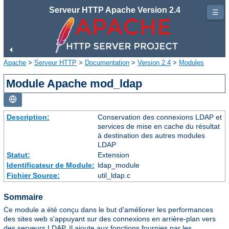
Serveur HTTP Apache Version 2.4
☰
Apache
>
Serveur HTTP
>
Documentation
>
Version 2.4
>
Modules
Module Apache mod_ldap
Description:
Conservation des connexions LDAP et
services de mise en cache du résultat
à destination des autres modules
LDAP
Statut:
Extension
Identificateur de Module:
ldap_module
Fichier Source:
util_ldap.c
Sommaire
Ce module a été conçu dans le but d'améliorer les performances
des sites web s'appuyant sur des connexions en arrière-plan vers
des serveurs LDAP. Il ajoute aux fonctions fournies par les