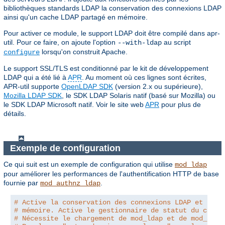
bibliothèques standards LDAP la conservation des connexions LDAP
ainsi qu'un cache LDAP partagé en mémoire.
Pour activer ce module, le support LDAP doit être compilé dans apr-
util. Pour ce faire, on ajoute l'option
au script
--with-ldap
lorsqu'on construit Apache.
configure
Le support SSL/TLS est conditionné par le kit de développement
LDAP qui a été lié à
APR
. Au moment où ces lignes sont écrites,
APR-util supporte
OpenLDAP SDK
(version 2.x ou supérieure),
Mozilla LDAP SDK
, le SDK LDAP Solaris natif (basé sur Mozilla) ou
le SDK LDAP Microsoft natif. Voir le site web
APR
pour plus de
détails.
Exemple de configuration
Ce qui suit est un exemple de configuration qui utilise
mod_ldap
pour améliorer les performances de l'authentification HTTP de base
fournie par
.
mod_authnz_ldap
# Active la conservation des connexions LDAP et le c
# mémoire. Active le gestionnaire de statut du cache
# Nécessite le chargement de mod_ldap et de mod_auth