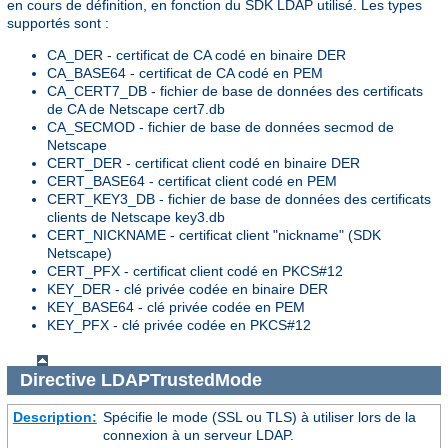
en cours de définition, en fonction du SDK LDAP utilisé. Les types
supportés sont :
CA_DER - certificat de CA codé en binaire DER
CA_BASE64 - certificat de CA codé en PEM
CA_CERT7_DB - fichier de base de données des certificats
de CA de Netscape cert7.db
CA_SECMOD - fichier de base de données secmod de
Netscape
CERT_DER - certificat client codé en binaire DER
CERT_BASE64 - certificat client codé en PEM
CERT_KEY3_DB - fichier de base de données des certificats
clients de Netscape key3.db
CERT_NICKNAME - certificat client "nickname" (SDK
Netscape)
CERT_PFX - certificat client codé en PKCS#12
KEY_DER - clé privée codée en binaire DER
KEY_BASE64 - clé privée codée en PEM
KEY_PFX - clé privée codée en PKCS#12
Directive
LDAPTrustedMode
Description:
Spécifie le mode (SSL ou TLS) à utiliser lors de la
connexion à un serveur LDAP.