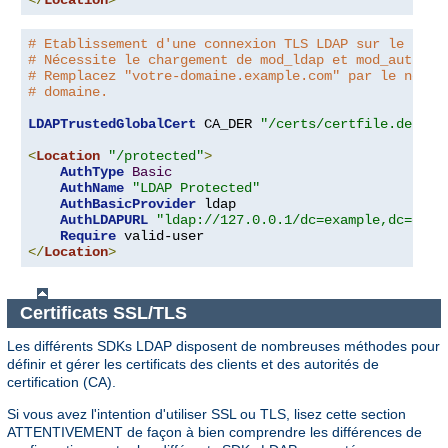
</
Location
>
# Etablissement d'une connexion TLS LDAP sur le port
# Nécessite le chargement de mod_ldap et mod_authnz_
# Remplacez "votre-domaine.example.com" par le nom d
# domaine.
LDAPTrustedGlobalCert
 CA_DER 
"/certs/certfile.der"
<
Location
"/protected"
>
AuthType
Basic
AuthName
"LDAP Protected"
AuthBasicProvider
 ldap

AuthLDAPURL
"ldap://127.0.0.1/dc=example,dc=com?
Require
</
Location
>
Certificats SSL/TLS
Les différents SDKs LDAP disposent de nombreuses méthodes pour
définir et gérer les certificats des clients et des autorités de
certification (CA).
Si vous avez l'intention d'utiliser SSL ou TLS, lisez cette section
ATTENTIVEMENT de façon à bien comprendre les différences de