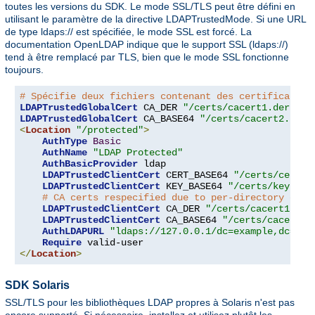
toutes les versions du SDK. Le mode SSL/TLS peut être défini en
utilisant le paramètre de la directive LDAPTrustedMode. Si une URL
de type ldaps:// est spécifiée, le mode SSL est forcé. La
documentation OpenLDAP indique que le support SSL (ldaps://)
tend à être remplacé par TLS, bien que le mode SSL fonctionne
toujours.
# Spécifie deux fichiers contenant des certificats d
LDAPTrustedGlobalCert
 CA_DER 
"/certs/cacert1.der"
LDAPTrustedGlobalCert
 CA_BASE64 
"/certs/cacert2.pem"
<
Location
"/protected"
>
AuthType
Basic
AuthName
"LDAP Protected"
AuthBasicProvider
 ldap

LDAPTrustedClientCert
 CERT_BASE64 
"/certs/cert1.
LDAPTrustedClientCert
 KEY_BASE64 
"/certs/key1.pe
# CA certs respecified due to per-directory clie
LDAPTrustedClientCert
 CA_DER 
"/certs/cacert1.der
LDAPTrustedClientCert
 CA_BASE64 
"/certs/cacert2.
AuthLDAPURL
"ldaps://127.0.0.1/dc=example,dc=com
Require
</
Location
>
SDK Solaris
SSL/TLS pour les bibliothèques LDAP propres à Solaris n'est pas