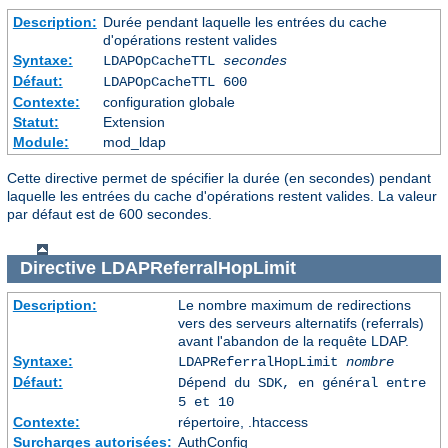
Description:
Durée pendant laquelle les entrées du cache
d'opérations restent valides
Syntaxe:
LDAPOpCacheTTL
secondes
Défaut:
LDAPOpCacheTTL 600
Contexte:
configuration globale
Statut:
Extension
Module:
mod_ldap
Cette directive permet de spécifier la durée (en secondes) pendant
laquelle les entrées du cache d'opérations restent valides. La valeur
par défaut est de 600 secondes.
Directive
LDAPReferralHopLimit
Description:
Le nombre maximum de redirections
vers des serveurs alternatifs (referrals)
avant l'abandon de la requête LDAP.
Syntaxe:
LDAPReferralHopLimit
nombre
Défaut:
Dépend du SDK, en général entre
5 et 10
Contexte:
répertoire, .htaccess
Surcharges autorisées:
AuthConfig