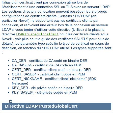
l'alias d'un certificat client par connexion utilisé lors de
l'établissement d'une connexion SSL ou TLS avec un serveur LDAP.
Les sections directory ou location peuvent posséder leurs propres
configurations de certificats clients. Certains SDK LDAP (en
particulier Novell) ne supportent pas les certificats clients par
connexion, et renvoient une erreur lors de la connexion au serveur
LDAP si vous tenter d'utiliser cette directive (Utilisez à la place la
directive
pour les certificats clients sous
LDAPTrustedGlobalCert
Novell - Voir plus haut le guide des certificats SSL/TLS pour plus de
détails). Le paramètre type spécifie le type du certificat en cours de
définition, en fonction du SDK LDAP utilisé. Les types supportés sont
:
CA_DER - certificat de CA codé en binaire DER
CA_BASE64 - certificat de CA codé en PEM
CERT_DER - certificat client codé en binaire DER
CERT_BASE64 - certificat client codé en PEM
CERT_NICKNAME - certificat client "nickname" (SDK
Netscape)
KEY_DER - clé privée codée en binaire DER
KEY_BASE64 - clé privée codée en PEM
Directive
LDAPTrustedGlobalCert