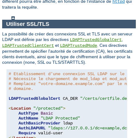
différent pourra être affiché, en fonction de l'instance de
qui
httpd
traitera la requête.
Utiliser SSL/TLS
La possibilité de créer des connexions SSL et TLS avec un serveur
LDAP est définie par les directives
,
LDAPTrustedGlobalCert
et
. Ces directives
LDAPTrustedClientCert
LDAPTrustedMode
permettent de spécifier l'autorité de certification (CA), les certificats
clients éventuels, ainsi que le type de chiffrement à utiliser pour la
connexion (none, SSL ou TLS/STARTTLS).
# Etablissement d'une connexion SSL LDAP sur le port
# Nécessite le chargement de mod_ldap et mod_authnz_
# Remplacez "votre-domaine.example.com" par le nom d
# domaine.
LDAPTrustedGlobalCert
 CA_DER 
"/certs/certfile.der"
<
Location
"/protected"
>
AuthType
Basic
AuthName
"LDAP Protected"
AuthBasicProvider
 ldap

AuthLDAPURL
"ldaps://127.0.0.1/dc=example,dc=com
Require