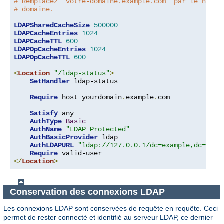
# Remplacez "votre-domaine.example.com" par le nom d
# domaine.
LDAPSharedCacheSize
500000
LDAPCacheEntries
1024
LDAPCacheTTL
600
LDAPOpCacheEntries
1024
LDAPOpCacheTTL
600
<
Location
"/ldap-status"
>
SetHandler
 ldap-status

Require
 host yourdomain
.
example
.
com

Satisfy
 any

AuthType
Basic
AuthName
"LDAP Protected"
AuthBasicProvider
 ldap

AuthLDAPURL
"ldap://127.0.0.1/dc=example,dc=com?
Require
</
Location
>
Conservation des connexions LDAP
Les connexions LDAP sont conservées de requête en requête. Ceci
permet de rester connecté et identifié au serveur LDAP, ce dernier