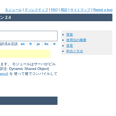
モジュール
|
ディレクティブ
|
FAQ
|
用語
|
サイトマップ
|
Report a bug
 2.4
実装
使用法の概要
翻訳済み言語:
en
|
fr
|
ja
|
ko
|
tr
背景
利点と欠点
きます。 モジュールはサーバがビル
amic Shared Object)
) を 使って後でコンパイルして
apxs