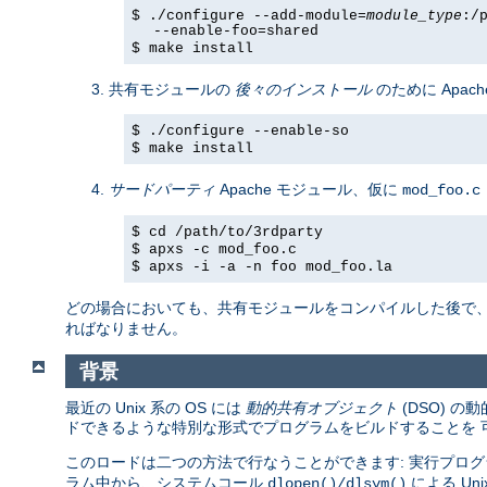
$ ./configure --add-module=
module_type
:/
--enable-foo=shared
$ make install
共有モジュールの
後々のインストール
のために Apach
$ ./configure --enable-so
$ make install
サードパーティ
Apache モジュール、仮に
mod_foo.c
$ cd /path/to/3rdparty
$ apxs -c mod_foo.c
$ apxs -i -a -n foo mod_foo.la
どの場合においても、共有モジュールをコンパイルした後で
ればなりません。
背景
最近の Unix 系の OS には
動的共有オブジェクト
(DSO) 
ドできるような特別な形式でプログラムをビルドすることを 
このロードは二つの方法で行なうことができます: 実行プログ
ラム中から、システムコール
による U
dlopen()/dlsym()