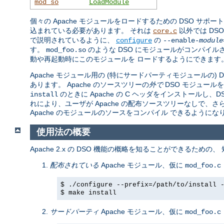
mod_so
LoadModule
個々の Apache モジュールをロードするための DSO サポー
込まれている必要があります。 それは
以外では DS
core.c
で説明されているように、
の
configure
--enable-
module
す。
のような DSO にモジュールがコンパイル
mod_foo.so
動や再起動時にこのモジュールを ロードするようにできます
Apache モジュール用の (特にサードパーティモジュールの)
あります。 Apache のソースツリーの
外で
DSO モジュール
のときに Apache の C ヘッダをインストール
install
れにより、ユーザが Apache の配布ソースツリーなしで、
Apache のモジュールのソースをコンパイル できるようにな
使用法の概要
Apache 2.x の DSO 機能の概略を知ることができるための
配布されている
Apache モジュール、仮に
mod_foo.c
$ ./configure --prefix=/path/to/install 
$ make install
サードパーティ
Apache モジュール、仮に
mod_foo.c