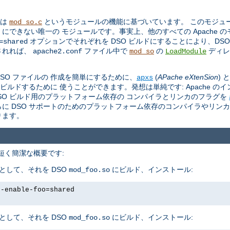
トは
というモジュールの機能に基づいています。 このモジュール 
mod_so.c
O にできない唯一の モジュールです。事実上、他のすべての Apache 
オプションでそれぞれを DSO ビルドにすることにより、DS
=shared
されれば、
ファイル中で
の
ディレ
apache2.conf
mod_so
LoadModule
。
 DSO ファイルの 作成を簡単にするために、
(
APache eXtenSion
)
apxs
をビルドするために 使うことができます。発想は単純です: Apache の
し、DSO ビルド用のプラットフォーム依存の コンパイラとリンカのフラグを
さらに DSO サポートのためのプラットフォーム依存のコンパイラやリン
ります。
、 短く簡潔な概要です:
として、それを DSO
にビルド、インストール:
mod_foo.so
--enable-foo=shared
として、それを DSO
にビルド、インストール:
mod_foo.so