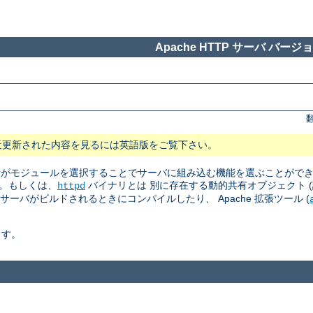
Apache HTTP サーバ バージョン
近更新された内容を見るには英語版をご覧下さい。
 管理者がモジュールを選択することでサーバに組み込む機能を選ぶことがで
。もしくは、
バイナリとは 別に存在する動的共有オブジェクト (訳注: Dyn
httpd
はサーバがビルドされるときにコンパイルしたり、 Apache 拡張ツール (
ます。