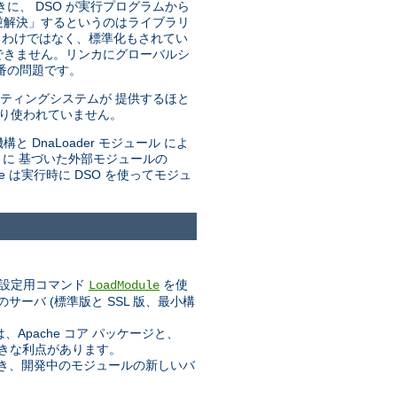
きに、 DSO が実行プログラムから
「逆解決」するというのはライブラリ
るわけではなく、標準化もされてい
できません。リンカにグローバルシ
番の問題です。
ティングシステムが 提供するほと
まり使われていません。
と DnaLoader モジュール によ
トに 基づいた外部モジュールの
he は実行時に DSO を使ってモジュ
設定用コマンド
を使
LoadModule
ーバ (標準版と SSL 版、最小構
pache コア パッケージと、
大きな利点があります。
業でき、開発中のモジュールの新しいバ