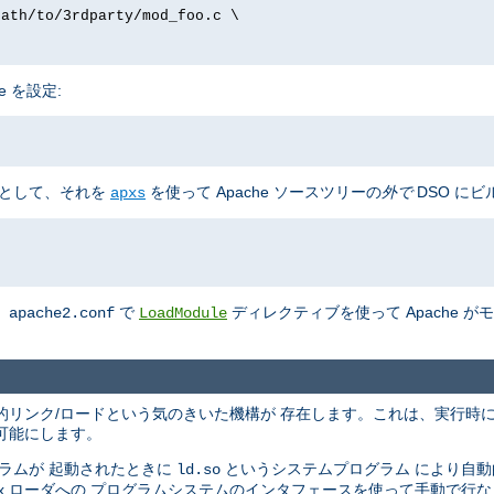
path/to/3rdparty/mod_foo.c \
e を設定:
として、それを
を使って Apache ソースツリーの
外で
DSO にビ
apxs
、
で
ディレクティブを使って Apache 
apache2.conf
LoadModule
の動的リンク/ロードという気のきいた機構が 存在します。これは、実行時
可能にします。
ラムが 起動されたときに
というシステムプログラム により自
ld.so
nix ローダへの プログラムシステムのインタフェースを使って手動で行