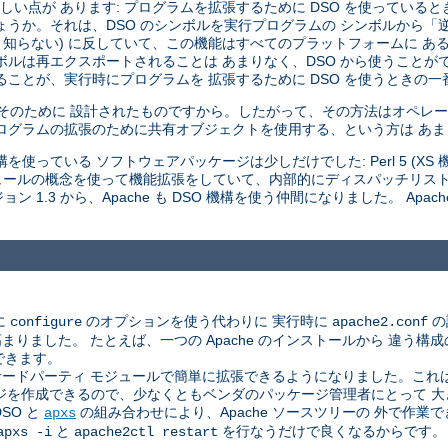
い点が あります: プログラムを拡張するために DSO を使っていると
しょうか。それは、DSO のシンボルを実行プログラムの シンボルから
 知らない) に反していて、この機能はすべてのプラットフォームに あ
ボルは再エクスポートされることは あまりなく、DSO から使うことが
ことが、実行時にプログラムを 拡張するために DSO を使うときの一
はそのために 設計されたものですから。したがって、その方法はオペレー
ログラムの拡張のために共有オブジェクトを使用する、という方は あ
使っている ソフトウェアパッケージは少しだけでした: Perl 5 (XS 機構
 モジュールの概念を使って機能拡張をしていて、内部的にディスパッチリス
 1.3 から、Apache も DSO 機構を使う仲間になりました。 Apac
に
のオプションを使う代わりに 実行時に
の
configure
apache2.conf
した。 たとえば、一つの Apache のインストールから 違う構成のサ
できます。
ドパーティ モジュールで簡単に拡張できるようになりました。これは、A
ジを作成できるので、少なくともベンダのパッケージ管理者にとって 
SO と
の組み合わせにより、Apache ソースツリーの 外で作
apxs
と
を行なうだけで良くなるからです。
apxs -i
apache2ctl restart