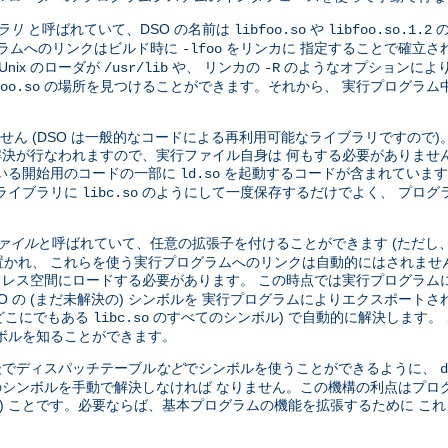
ブラリ
と呼ばれていて、DSO の名前は
や
の
libfoo.so
libfoo.so.1.2
グラムへのリンクはビルド時に
をリンカに 指定することで確立さ
-lfoo
nix のローダが
や、 リンカの
のようなオプションにより
/usr/lib
-R
の場所を見つけることができます。それから、 実行プログラム中の
oo.so
せん (DSO は一般的なコードによる再利用可能なライブラリですので
全な解決が行なわれますので、実行ファイル自身は 何もする必要がありませ
いる開始用のコードの一部に
を起動するコードが含まれています
ld.so
ライブラリに
のようにして一度保存するだけでよく、 プログ
libc.so
ファイル
と呼ばれていて、任意の拡張子を付けることができます (ただし
かれ、 これらを使う実行プログラムへのリンクは自動的にはされませ
ドレス空間にロードする必要があります。 この時点では実行プログラムに
DSO の (まだ未解決の) シンボルを 実行プログラムによりエクスポー
、どこにでもある
のすべてのシンボル) で自動的に解決します。 
libc.so
ボルを知ることができます。
 後でディスパッチテーブル
など
でシンボルを使うことができるように、
d
のシンボルを手動で解決しなければ なりません。この機構の利点はプロ
い) ことです。必要ならば、基本プログラムの機能を拡張するために こ