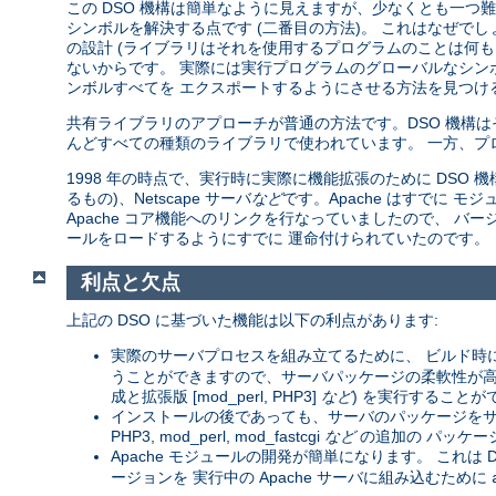
この DSO 機構は簡単なように見えますが、少なくとも一つ難し
シンボルを解決する点です (二番目の方法)。 これはなぜで
の設計 (ライブラリはそれを使用するプログラムのことは何も
ないからです。 実際には実行プログラムのグローバルなシン
ンボルすべてを エクスポートするようにさせる方法を見つける
共有ライブラリのアプローチが普通の方法です。DSO 機構
んどすべての種類のライブラリで使われています。 一方、プ
1998 年の時点で、実行時に実際に機能拡張のために DSO 機構を
るもの)、Netscape サーバ
など
です。Apache はすでに
Apache コア機能へのリンクを行なっていましたので、 バージョン
ールをロードするようにすでに 運命付けられていたのです。
利点と欠点
上記の DSO に基づいた機能は以下の利点があります:
実際のサーバプロセスを組み立てるために、 ビルド時
うことができますので、サーバパッケージの柔軟性が高まりま
成と拡張版 [mod_perl, PHP3]
など
) を実行することが
インストールの後であっても、サーバのパッケージをサー
PHP3, mod_perl, mod_fastcgi
など
の追加の パッケー
Apache モジュールの開発が簡単になります。 これは D
ージョンを 実行中の Apache サーバに組み込むために