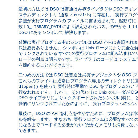
最初の方法では DSO は普通は
共有ライブラリ
や
DSO ライ
ステムディレクトリ (通常
) に存在し、 実行プロ
/usr/lib
参照が実行プログラムの ファイルに書き込まれて、起動時に U
数
により設定されたパス、の中から
LD_LIBRARY_PATH
libf
DSO にあるシンボルで 解決します。
普通は実行プログラム中のシンボルは DSO からは参照されま
決は必要ありません。 シンボルは Unix ローダにより完
でリンクされている すべての実行プログラムに組み込まれて
ロードの利点は明らかです。ライブラリのコードは システム
を節約することができます。
二つめの方法では DSO は普通は
共有オブジェクト
や
DSO 
これらのファイルは通常はプログラム専用のディレクトリに置
を使って 実行時に手動で DSO をプログラムのア
dlopen()
行なわれません。 しかし、その代わりに Unix のローダが 
DSO ライブラリによりエクスポートされたシンボル (特に
静的にリンクされていたかのように、 実行プログラムのシン
最後に、DSO の API を利点を生かすために、プログラムは
ルを解決します。 すなわち: 実行プログラムは必要なすべて
になるまでロードする必要がない (だからメモリも消費しな
できます。