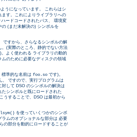
ようになっています。 これらはシ
れます。これによりライブラリへの
ハードコードされたパス、 環境変
 (まだ未解決の) シンボルを
)。 ですから、さらなるシンボルの解
ん。(実際のところ、静的でない方法
)。よく使われる ライブラリの動的
ラムのために必要なディスクの領域
、標準的な名前は
です)。
foo.so
ん。 ですので、実行プログラムは
対して DSO のシンボルの解決は
トされたシンボルと既にロードされた
こうすることで、DSO は最初から
を使っていくつかのシンボ
lsym()
グラムのオプショナルな部分は 必要
れらの部分を動的にロードすることが